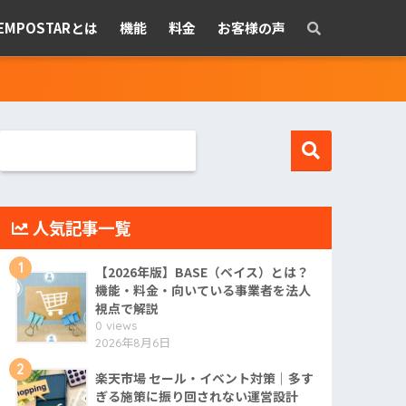
EMPOSTARとは
機能
料金
お客様の声
人気記事一覧
1
【2026年版】BASE（ベイス）とは？
機能・料金・向いている事業者を法人
視点で解説
0 views
2026年8月6日
2
楽天市場 セール・イベント対策｜多す
ぎる施策に振り回されない運営設計