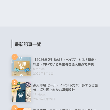
最新記事一覧
1
【2026年版】BASE（ベイス）とは？機能・
料金・向いている事業者を法人視点で解説
0 views
2026年8月6日
2
楽天市場 セール・イベント対策｜多すぎる施
策に振り回されない運営設計
19 views
2026年7月29日
3