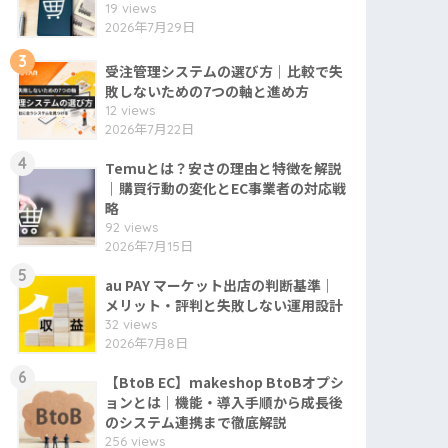
19 views
2026年7月29日
3
受注管理システムの選び方｜比較で失
敗しないための7つの軸と進め方
12 views
2026年7月22日
4
Temuとは？安さの理由と特徴を解説
｜購買行動の変化とEC事業者の対応戦
略
92 views
2026年7月15日
5
au PAY マーケット出店の判断基準｜
メリット・評判と失敗しない運用設計
32 views
2026年7月8日
6
【BtoB EC】makeshop BtoBオプシ
ョンとは｜機能・導入手順から成長後
のシステム連携まで徹底解説
256 views