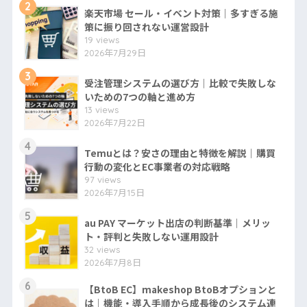
2
楽天市場 セール・イベント対策｜多すぎる施
策に振り回されない運営設計
19 views
2026年7月29日
3
受注管理システムの選び方｜比較で失敗しな
いための7つの軸と進め方
13 views
2026年7月22日
4
Temuとは？安さの理由と特徴を解説｜購買
行動の変化とEC事業者の対応戦略
97 views
2026年7月15日
5
au PAY マーケット出店の判断基準｜メリッ
ト・評判と失敗しない運用設計
32 views
2026年7月8日
6
【BtoB EC】makeshop BtoBオプションと
は｜機能・導入手順から成長後のシステム連