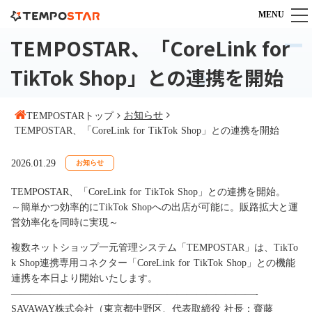
MENU
TEMPOSTAR、「CoreLink for
TEMPOSTARとは
TEMPOSTARとは
TikTok Shop」との連携を開始
機能
一元管理システム導入のポイント
すべての機能を見る
料金
安心充実のカスタマーサポート
お知らせ
TEMPOSTARトップ
受注管理機能
TEMPOSTAR、「CoreLink for TikTok Shop」との連携を開始
よくある質問
料金プラン
導入までの流れ
在庫管理機能
料金シミュレーション
商品管理機能
2026.01.29
お知らせ
導入事例
連携サービスオプション
複数倉庫連携
TEMPOSTAR、「CoreLink for TikTok Shop」との連携を開始。
IT導入補助金専用プラン
商材別導入事例
お役立ち情報
送り状発行システム連携
～簡単かつ効率的にTikTok Shopへの出店が可能に。販路拡大と運
キャンペーン一覧
カスタマイズ事例
営効率化を同時に実現～
メール送信機能
マニュアル
パートナー連携
お客様の声
対応モール・カート
ECブログ
複数ネットショップ一元管理システム「TEMPOSTAR」は、TikTo
販売代理店パートナー募集
k Shop連携専用コネクター「CoreLink for TikTok Shop」との機能
外部サービス連携
TEMPOSTARに関するお問い合わせ
導入支援・運営代行
連携を本日より開始いたします。
10：00～18：00（土日祝日を除く）
—————————————————————————-
SAVAWAY株式会社（東京都中野区、代表取締役 社長：齋藤