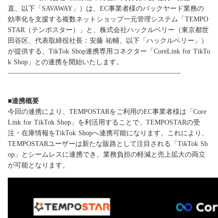
03-6705-5670
直、以下「SAVAWAY」）は、EC事業者様のバックヤード業務の
効率化を支援する複数ネットショップ一元管理システム「TEMPO
STAR（テンポスター）」と、株式会社ハックルベリー（東京都世
資料ダウンロード
セミナー
田谷区、代表取締役社長：安藤 祐輔、以下「ハックルベリー」）
が提供する、TikTok Shop連携専用コネクター「CoreLink for TikTo
k Shop」との連携を開始いたします。
メールでのお問い合わせ
お知らせ
—————————————————————————-
■連携概要
30日間無料お試し
今回の連携により、TEMPOSTARをご利用のEC事業者様は「Core
Link for TikTok Shop」を利活用することで、TEMPOSTARの受
注・在庫情報をTikTok Shopへ連携可能になります。これにより、
TEMPOSTARユーザーは新たな販路として注目される「TikTok Sh
op」とシームレスに連携でき、業務負担の軽減と売上拡大の両立
が可能となります。