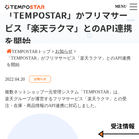
MENU
「TEMPOSTAR」がフリマサー
TEMPOSTARとは
ビス「楽天ラクマ」とのAPI連携
TEMPOSTARとは
機能
を開始
一元管理システム導入のポイント
すべての機能を見る
料金
安心充実のカスタマーサポート
お知らせ
TEMPOSTARトップ
受注管理機能
「TEMPOSTAR」がフリマサービス「楽天ラクマ」とのAPI連携
よくある質問
料金プラン
導入までの流れ
在庫管理機能
を開始
料金シミュレーション
商品管理機能
導入事例
連携サービスオプション
2022.04.20
お知らせ
複数倉庫連携
IT導入補助金専用プラン
商材別導入事例
お役立ち情報
送り状発行システム連携
複数ネットショップ一元管理システム「TEMPOSTAR」は、
キャンペーン一覧
カスタマイズ事例
楽天グループが運営するフリマサービス「楽天ラクマ」との受
メール送信機能
マニュアル
パートナー連携
お客様の声
注・在庫・商品情報のAPI連携に対応しました。
対応モール・カート
ECブログ
販売代理店パートナー募集
外部サービス連携
TEMPOSTARに関するお問い合わせ
導入支援・運営代行
10：00～18：00（土日祝日を除く）