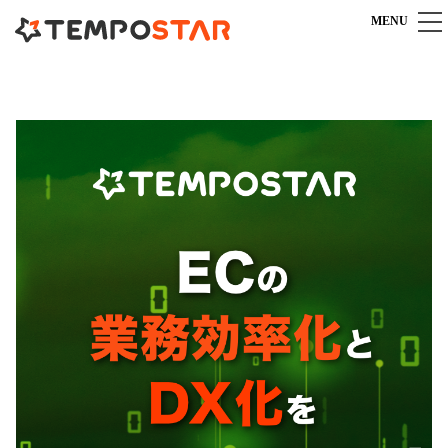
MENU
TEMPOSTARとは
TEMPOSTARとは
機能
一元管理システム導入のポイント
すべての機能を見る
料金
安心充実のカスタマーサポート
受注管理機能
よくある質問
料金プラン
導入までの流れ
在庫管理機能
料金シミュレーション
商品管理機能
導入事例
連携サービスオプション
複数倉庫連携
IT導入補助金専用プラン
商材別導入事例
お役立ち情報
送り状発行システム連携
キャンペーン一覧
カスタマイズ事例
メール送信機能
マニュアル
パートナー連携
お客様の声
対応モール・カート
ECブログ
販売代理店パートナー募集
外部サービス連携
TEMPOSTARに関するお問い合わせ
導入支援・運営代行
10：00～18：00（土日祝日を除く）