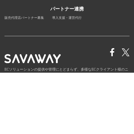
パートナー連携
販売代理店パートナー募集
導入支援・運営代行
ECソリューションの提供や管理にとどまらず、多様なECクライアント様のニ
ーズに合わせた
トータルECサポート企業として進化を続けます。
お知らせ
会社情報
個人情報保護方針
販売代理店募集
© SAVAWAY Corp.