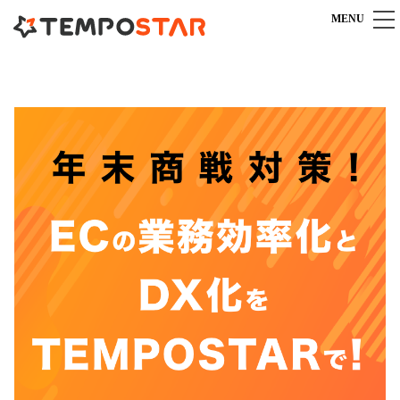
MENU
TEMPOSTARとは
TEMPOSTARとは
機能
一元管理システム導入のポイント
すべての機能を見る
料金
安心充実のカスタマーサポート
受注管理機能
よくある質問
料金プラン
導入までの流れ
在庫管理機能
料金シミュレーション
商品管理機能
導入事例
連携サービスオプション
複数倉庫連携
IT導入補助金専用プラン
商材別導入事例
お役立ち情報
送り状発行システム連携
キャンペーン一覧
カスタマイズ事例
メール送信機能
マニュアル
パートナー連携
お客様の声
対応モール・カート
ECブログ
販売代理店パートナー募集
外部サービス連携
TEMPOSTARに関するお問い合わせ
導入支援・運営代行
10：00～18：00（土日祝日を除く）