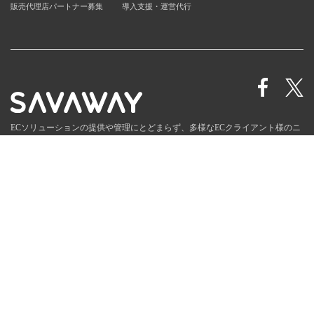
販売代理店パートナー募集
導入支援・運営代行
ECソリューションの提供や管理にとどまらず、多様なECクライアント様のニ
ーズに合わせた
トータルECサポート企業として進化を続けます。
お知らせ
会社情報
個人情報保護方針
販売代理店募集
© SAVAWAY Corp.