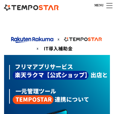
MENU
TEMPOSTARとは
TEMPOSTARとは
機能
一元管理システム導入のポイント
すべての機能を見る
料金
安心充実のカスタマーサポート
受注管理機能
よくある質問
料金プラン
導入までの流れ
在庫管理機能
料金シミュレーション
商品管理機能
導入事例
連携サービスオプション
複数倉庫連携
IT導入補助金専用プラン
商材別導入事例
お役立ち情報
送り状発行システム連携
キャンペーン一覧
カスタマイズ事例
メール送信機能
マニュアル
パートナー連携
お客様の声
対応モール・カート
ECブログ
販売代理店パートナー募集
外部サービス連携
TEMPOSTARに関するお問い合わせ
導入支援・運営代行
10：00～18：00（土日祝日を除く）