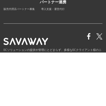
パートナー連携
販売代理店パートナー募集
導入支援・運営代行
ECソリューションの提供や管理にとどまらず、多様なECクライアント様のニ
ーズに合わせた
トータルECサポート企業として進化を続けます。
お知らせ
会社情報
個人情報保護方針
販売代理店募集
© SAVAWAY Corp.