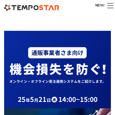
MENU
TEMPOSTARとは
TEMPOSTARとは
機能
一元管理システム導入のポイント
すべての機能を見る
料金
安心充実のカスタマーサポート
受注管理機能
よくある質問
料金プラン
導入までの流れ
在庫管理機能
料金シミュレーション
商品管理機能
導入事例
連携サービスオプション
複数倉庫連携
IT導入補助金専用プラン
商材別導入事例
お役立ち情報
送り状発行システム連携
キャンペーン一覧
カスタマイズ事例
メール送信機能
マニュアル
パートナー連携
お客様の声
対応モール・カート
ECブログ
販売代理店パートナー募集
外部サービス連携
TEMPOSTARに関するお問い合わせ
導入支援・運営代行
10：00～18：00（土日祝日を除く）